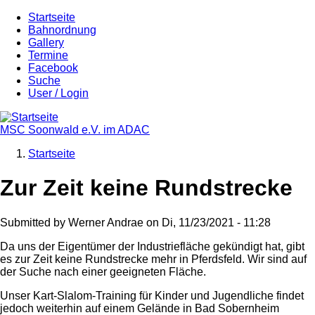
Direkt
Startseite
zum
Bahnordnung
Main
Inhalt
Gallery
navigation
Termine
Facebook
Suche
User / Login
MSC Soonwald e.V. im ADAC
Startseite
Breadcrumb
Zur Zeit keine Rundstrecke
Submitted by
Werner Andrae
on
Di, 11/23/2021 - 11:28
Da uns der Eigentümer der Industriefläche gekündigt hat, gibt
es zur Zeit keine Rundstrecke mehr in Pferdsfeld. Wir sind auf
der Suche nach einer geeigneten Fläche.
Unser Kart-Slalom-Training für Kinder und Jugendliche findet
jedoch weiterhin auf einem Gelände in Bad Sobernheim